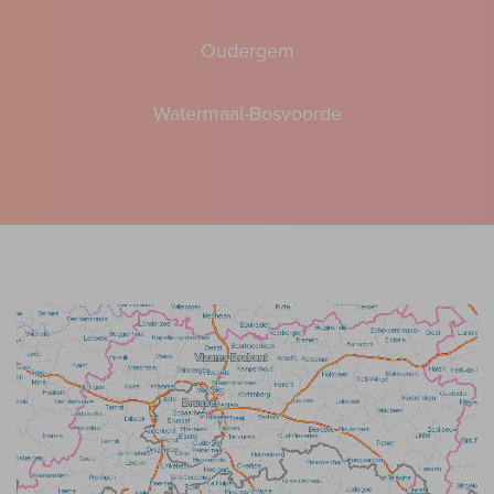
Oudergem
Watermaal-Bosvoorde