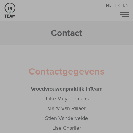
NL
|
FR
|
EN
Contact
Contactgegevens
Vroedvrouwenpraktijk InTeam
Joke Muyldermans
Maity Van Rillaer
Stien Vandervelde
Lise Charlier