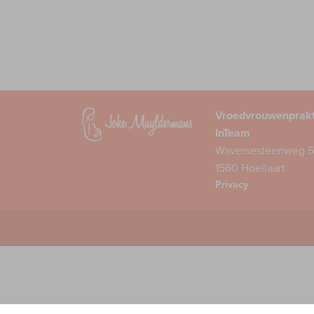
Vroedvrouwenprakt
InTeam
Waversesteenweg 5
1560 Hoeilaart
Privacy