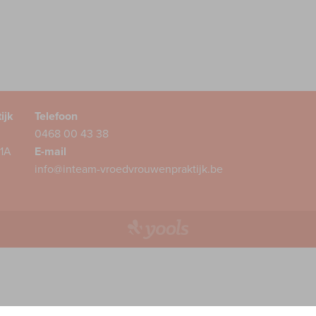
ijk
Telefoon
0468 00 43 38
1A
E-mail
info@inteam-vroedvrouwenpraktijk.be