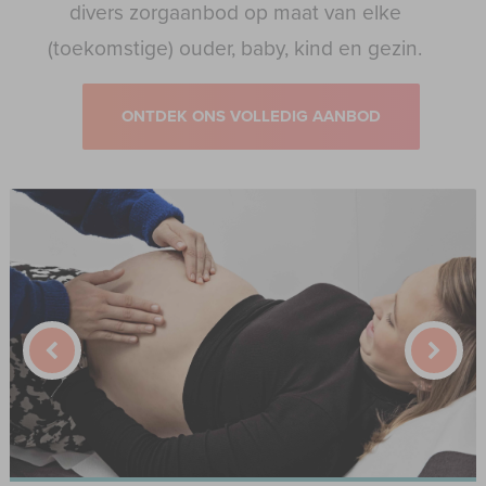
divers zorgaanbod op maat van elke
(toekomstige) ouder, baby, kind en gezin.
ONTDEK ONS VOLLEDIG AANBOD