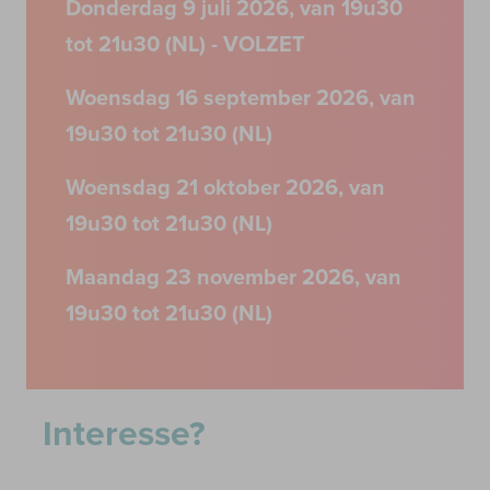
Donderdag 9 juli 2026, van 19u30
tot 21u30 (NL) - VOLZET
Woensdag 16 september 2026, van
19u30 tot 21u30 (NL)
Woensdag 21 oktober 2026, van
19u30 tot 21u30 (NL)
Maandag 23 november 2026, van
19u30 tot 21u30 (NL)
Interesse?