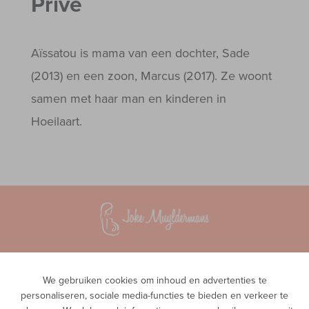
Privé
Aïssatou is mama van een dochter, Sade
(2013) en een zoon, Marcus (2017). Ze woont
samen met haar man en kinderen in
Hoeilaart.
Vroedvrouwenpraktijk InTeam
Waversesteenweg 51A
We gebruiken cookies om inhoud en advertenties te
1560 Hoeilaart
personaliseren, sociale media-functies te bieden en verkeer te