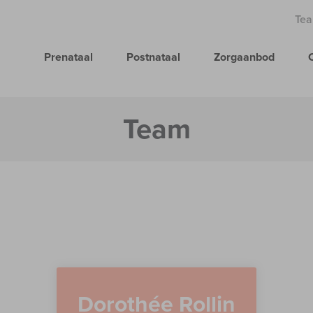
Te
Prenataal
Postnataal
Zorgaanbod
Team
Dorothée Rollin