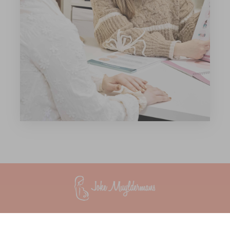
Vroedvrouwenpraktijk InTeam