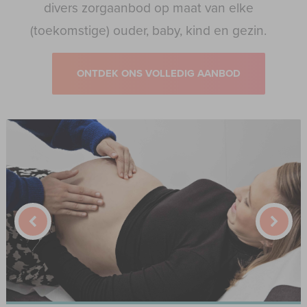
divers zorgaanbod op maat van elke
(toekomstige) ouder, baby, kind en gezin.
ONTDEK ONS VOLLEDIG AANBOD