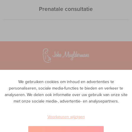
Prenatale consultatie
Vroedvrouwenpraktijk InTeam
Waversesteenweg 51A
We gebruiken cookies om inhoud en advertenties te
1560 Hoeilaart
personaliseren, sociale media-functies te bieden en verkeer te
analyseren. We delen ook informatie over uw gebruik van onze site
Privacy
met onze sociale media-, advertentie- en analysepartners.
Telefoon
0468 00 43 38
E-mail
Voorkeuren wijzigen
info@inteam-vroedvrouwenpraktijk.be